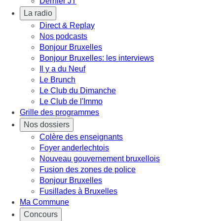
Dernier JT
La radio
Direct & Replay
Nos podcasts
Bonjour Bruxelles
Bonjour Bruxelles: les interviews
Il y a du Neuf
Le Brunch
Le Club du Dimanche
Le Club de l'Immo
Grille des programmes
Nos dossiers
Colère des enseignants
Foyer anderlechtois
Nouveau gouvernement bruxellois
Fusion des zones de police
Bonjour Bruxelles
Fusillades à Bruxelles
Ma Commune
Concours