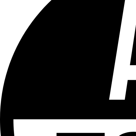
Tous les âges
Aucun contenu préjudiciable.
Plus d'explications sur ce classement
ÉMISSION
Vivre Ici - Le 22h30
Partager l'émission
Facebook
Twitter
WhatsApp
Share