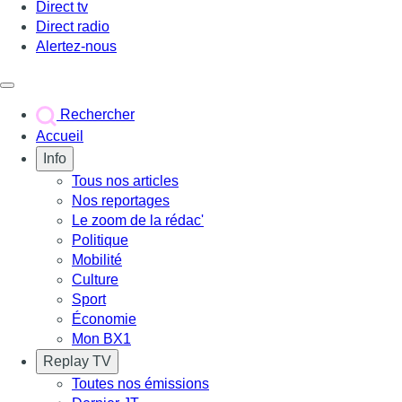
Direct tv
Direct radio
Alertez-nous
Déclencher le menu
Rechercher
Accueil
Info
Tous nos articles
Nos reportages
Le zoom de la rédac'
Politique
Mobilité
Culture
Sport
Économie
Mon BX1
Replay TV
Toutes nos émissions