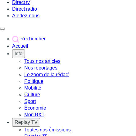
Direct tv
Direct radio
Alertez-nous
Déclencher le menu
Rechercher
Accueil
Info
Tous nos articles
Nos reportages
Le zoom de la rédac'
Politique
Mobilité
Culture
Sport
Économie
Mon BX1
Replay TV
Toutes nos émissions