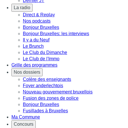
Dernier JT
La radio
Direct & Replay
Nos podcasts
Bonjour Bruxelles
Bonjour Bruxelles: les interviews
Il y a du Neuf
Le Brunch
Le Club du Dimanche
Le Club de l'Immo
Grille des programmes
Nos dossiers
Colère des enseignants
Foyer anderlechtois
Nouveau gouvernement bruxellois
Fusion des zones de police
Bonjour Bruxelles
Fusillades à Bruxelles
Ma Commune
Concours