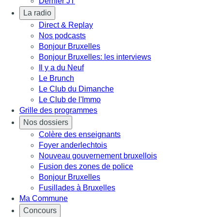
Dernier JT
La radio
Direct & Replay
Nos podcasts
Bonjour Bruxelles
Bonjour Bruxelles: les interviews
Il y a du Neuf
Le Brunch
Le Club du Dimanche
Le Club de l'Immo
Grille des programmes
Nos dossiers
Colère des enseignants
Foyer anderlechtois
Nouveau gouvernement bruxellois
Fusion des zones de police
Bonjour Bruxelles
Fusillades à Bruxelles
Ma Commune
Concours