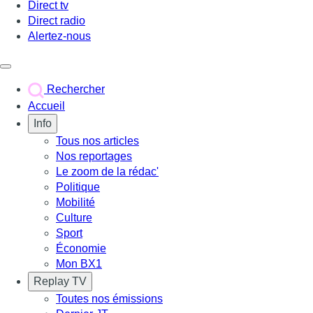
Direct tv
Direct radio
Alertez-nous
Déclencher le menu
Rechercher
Accueil
Info
Tous nos articles
Nos reportages
Le zoom de la rédac'
Politique
Mobilité
Culture
Sport
Économie
Mon BX1
Replay TV
Toutes nos émissions