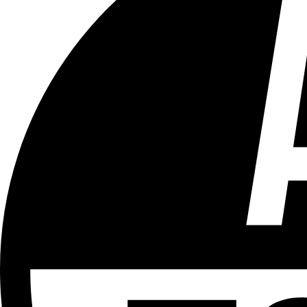
Tous les âges
Aucun contenu préjudiciable.
Plus d'explications sur ce classement
ÉMISSION
Vivre Ici - Le 22h30
Partager l'émission
Facebook
Twitter
WhatsApp
Share