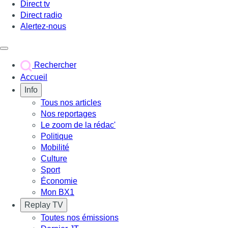
Direct tv
Direct radio
Alertez-nous
Déclencher le menu
Rechercher
Accueil
Info
Tous nos articles
Nos reportages
Le zoom de la rédac'
Politique
Mobilité
Culture
Sport
Économie
Mon BX1
Replay TV
Toutes nos émissions