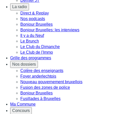
Dernier JT
La radio
Direct & Replay
Nos podcasts
Bonjour Bruxelles
Bonjour Bruxelles: les interviews
Il y a du Neuf
Le Brunch
Le Club du Dimanche
Le Club de l'Immo
Grille des programmes
Nos dossiers
Colère des enseignants
Foyer anderlechtois
Nouveau gouvernement bruxellois
Fusion des zones de police
Bonjour Bruxelles
Fusillades à Bruxelles
Ma Commune
Concours