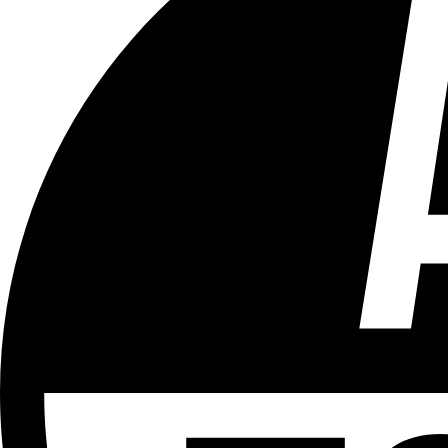
Tous les âges
Aucun contenu préjudiciable.
Plus d'explications sur ce classement
ÉMISSION
Vivre Ici - Le 22h30
Partager l'émission
Facebook
Twitter
WhatsApp
Share