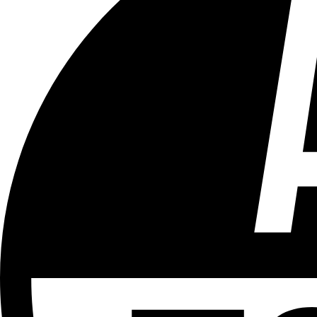
Tous les âges
Aucun contenu préjudiciable.
Plus d'explications sur ce classement
ÉMISSION
Vivre Ici - Le 22h30
Partager l'émission
Facebook
Twitter
WhatsApp
Share