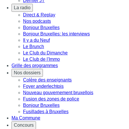
Dernier JT
La radio
Direct & Replay
Nos podcasts
Bonjour Bruxelles
Bonjour Bruxelles: les interviews
Il y a du Neuf
Le Brunch
Le Club du Dimanche
Le Club de l'Immo
Grille des programmes
Nos dossiers
Colère des enseignants
Foyer anderlechtois
Nouveau gouvernement bruxellois
Fusion des zones de police
Bonjour Bruxelles
Fusillades à Bruxelles
Ma Commune
Concours