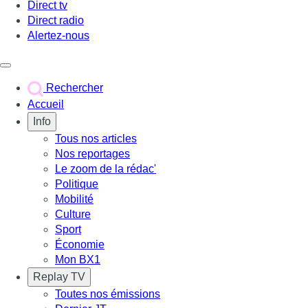
Direct tv
Direct radio
Alertez-nous
Déclencher le menu
Rechercher
Accueil
Info
Tous nos articles
Nos reportages
Le zoom de la rédac'
Politique
Mobilité
Culture
Sport
Économie
Mon BX1
Replay TV
Toutes nos émissions