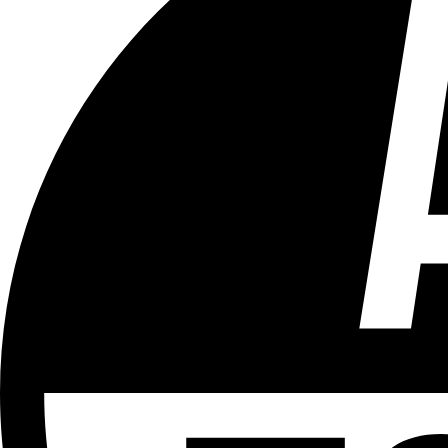
Tous les âges
Aucun contenu préjudiciable.
Plus d'explications sur ce classement
ÉMISSION
Vivre Ici - Le 22h30
Partager l'émission
Facebook
Twitter
WhatsApp
Share