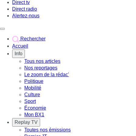
Direct tv
Direct radio
Alertez-nous
Déclencher le menu
Rechercher
Accueil
Info
Tous nos articles
Nos reportages
Le zoom de la rédac'
Politique
Mobilité
Culture
Sport
Économie
Mon BX1
Replay TV
Toutes nos émissions