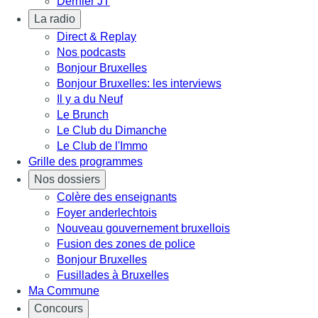
Dernier JT
La radio
Direct & Replay
Nos podcasts
Bonjour Bruxelles
Bonjour Bruxelles: les interviews
Il y a du Neuf
Le Brunch
Le Club du Dimanche
Le Club de l'Immo
Grille des programmes
Nos dossiers
Colère des enseignants
Foyer anderlechtois
Nouveau gouvernement bruxellois
Fusion des zones de police
Bonjour Bruxelles
Fusillades à Bruxelles
Ma Commune
Concours