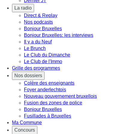
Dernier JT
La radio
Direct & Replay
Nos podcasts
Bonjour Bruxelles
Bonjour Bruxelles: les interviews
Il y a du Neuf
Le Brunch
Le Club du Dimanche
Le Club de l'Immo
Grille des programmes
Nos dossiers
Colère des enseignants
Foyer anderlechtois
Nouveau gouvernement bruxellois
Fusion des zones de police
Bonjour Bruxelles
Fusillades à Bruxelles
Ma Commune
Concours