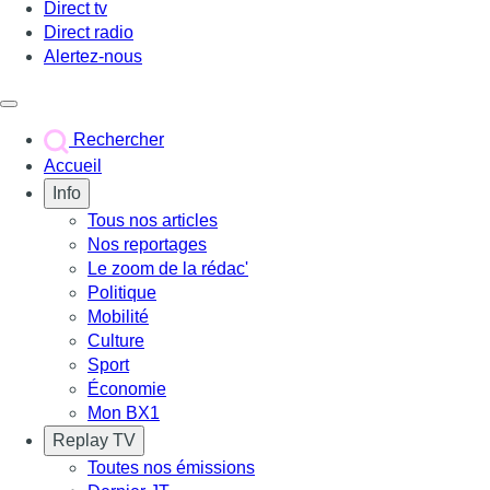
Direct tv
Direct radio
Alertez-nous
Déclencher le menu
Rechercher
Accueil
Info
Tous nos articles
Nos reportages
Le zoom de la rédac'
Politique
Mobilité
Culture
Sport
Économie
Mon BX1
Replay TV
Toutes nos émissions