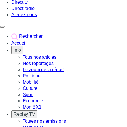
Direct tv
Direct radio
Alertez-nous
Déclencher le menu
Rechercher
Accueil
Info
Tous nos articles
Nos reportages
Le zoom de la rédac'
Politique
Mobilité
Culture
Sport
Économie
Mon BX1
Replay TV
Toutes nos émissions