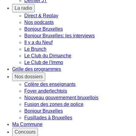
Dernier JT
La radio
Direct & Replay
Nos podcasts
Bonjour Bruxelles
Bonjour Bruxelles: les interviews
Il y a du Neuf
Le Brunch
Le Club du Dimanche
Le Club de l'Immo
Grille des programmes
Nos dossiers
Colère des enseignants
Foyer anderlechtois
Nouveau gouvernement bruxellois
Fusion des zones de police
Bonjour Bruxelles
Fusillades à Bruxelles
Ma Commune
Concours