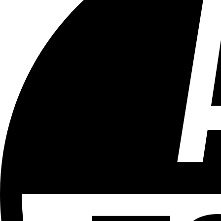
Tous les âges
Aucun contenu préjudiciable.
Plus d'explications sur ce classement
ÉMISSION
Vivre Ici - Le 22h30
Partager l'émission
Facebook
Twitter
WhatsApp
Share