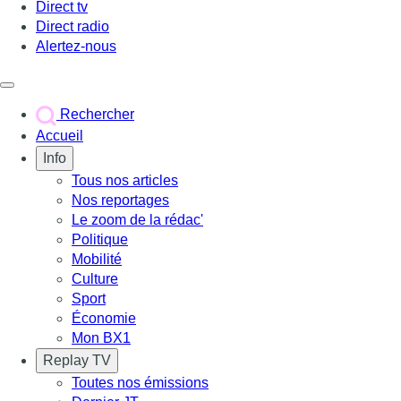
Direct tv
Direct radio
Alertez-nous
Déclencher le menu
Rechercher
Accueil
Info
Tous nos articles
Nos reportages
Le zoom de la rédac'
Politique
Mobilité
Culture
Sport
Économie
Mon BX1
Replay TV
Toutes nos émissions