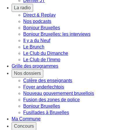
Dernier JT
La radio
Direct & Replay
Nos podcasts
Bonjour Bruxelles
Bonjour Bruxelles: les interviews
Il y a du Neuf
Le Brunch
Le Club du Dimanche
Le Club de l'Immo
Grille des programmes
Nos dossiers
Colère des enseignants
Foyer anderlechtois
Nouveau gouvernement bruxellois
Fusion des zones de police
Bonjour Bruxelles
Fusillades à Bruxelles
Ma Commune
Concours