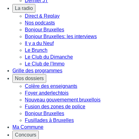
Dernier JT
La radio
Direct & Replay
Nos podcasts
Bonjour Bruxelles
Bonjour Bruxelles: les interviews
Il y a du Neuf
Le Brunch
Le Club du Dimanche
Le Club de l'Immo
Grille des programmes
Nos dossiers
Colère des enseignants
Foyer anderlechtois
Nouveau gouvernement bruxellois
Fusion des zones de police
Bonjour Bruxelles
Fusillades à Bruxelles
Ma Commune
Concours