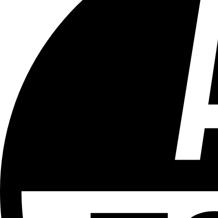
Tous les âges
Aucun contenu préjudiciable.
Plus d'explications sur ce classement
ÉMISSION
Vivre Ici - Le 22h30
Partager l'émission
Facebook
Twitter
WhatsApp
Share