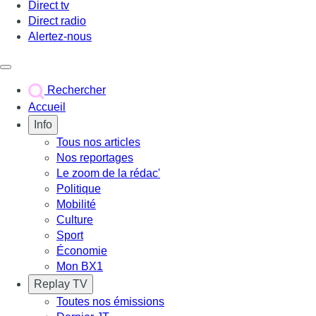
Direct tv
Direct radio
Alertez-nous
Déclencher le menu
Rechercher
Accueil
Info
Tous nos articles
Nos reportages
Le zoom de la rédac'
Politique
Mobilité
Culture
Sport
Économie
Mon BX1
Replay TV
Toutes nos émissions