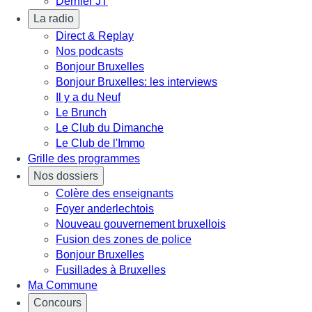
Dernier JT
La radio
Direct & Replay
Nos podcasts
Bonjour Bruxelles
Bonjour Bruxelles: les interviews
Il y a du Neuf
Le Brunch
Le Club du Dimanche
Le Club de l'Immo
Grille des programmes
Nos dossiers
Colère des enseignants
Foyer anderlechtois
Nouveau gouvernement bruxellois
Fusion des zones de police
Bonjour Bruxelles
Fusillades à Bruxelles
Ma Commune
Concours