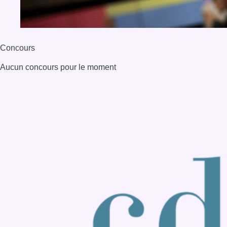
Back to top
Consulter page Instagram
Consulter page Facebook
Consulter Youtube
Consulter TikTok
Nous rejoindre sur Whatsapp
S'abonner à notre newsletter
Connaître BX1
Publicité