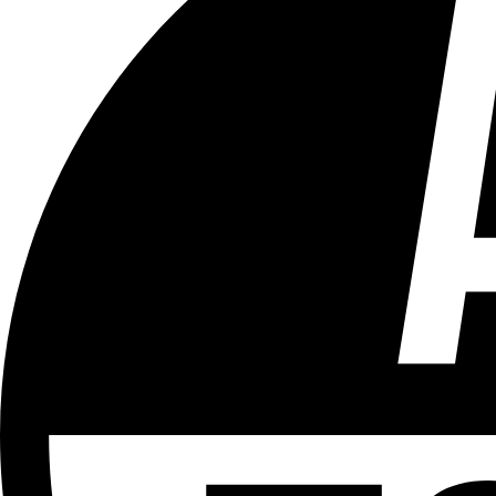
Tous les âges
Aucun contenu préjudiciable.
Plus d'explications sur ce classement
ÉMISSION
Vivre Ici - Le 22h30
Partager l'émission
Facebook
Twitter
WhatsApp
Share