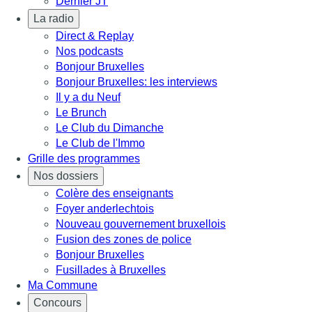
Dernier JT
La radio
Direct & Replay
Nos podcasts
Bonjour Bruxelles
Bonjour Bruxelles: les interviews
Il y a du Neuf
Le Brunch
Le Club du Dimanche
Le Club de l'Immo
Grille des programmes
Nos dossiers
Colère des enseignants
Foyer anderlechtois
Nouveau gouvernement bruxellois
Fusion des zones de police
Bonjour Bruxelles
Fusillades à Bruxelles
Ma Commune
Concours