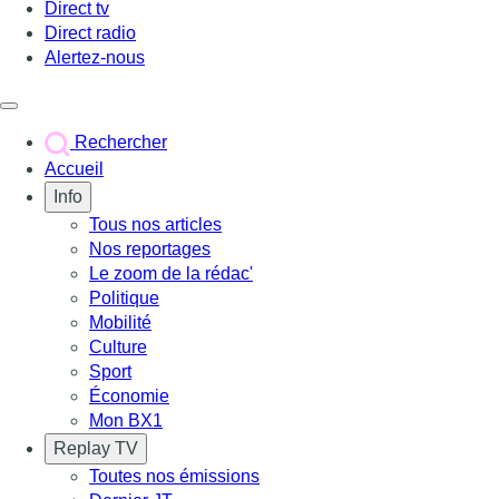
Direct tv
Direct radio
Alertez-nous
Déclencher le menu
Rechercher
Accueil
Info
Tous nos articles
Nos reportages
Le zoom de la rédac'
Politique
Mobilité
Culture
Sport
Économie
Mon BX1
Replay TV
Toutes nos émissions