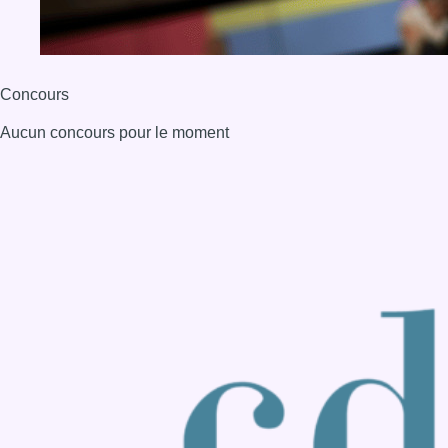
Back to top
Consulter page Instagram
Consulter page Facebook
Consulter Youtube
Consulter TikTok
Nous rejoindre sur Whatsapp
S'abonner à notre newsletter
Connaître BX1
Publicité