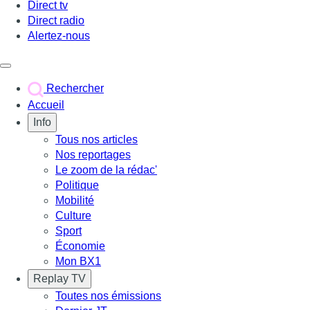
Direct tv
Direct radio
Alertez-nous
Déclencher le menu
Rechercher
Accueil
Info
Tous nos articles
Nos reportages
Le zoom de la rédac'
Politique
Mobilité
Culture
Sport
Économie
Mon BX1
Replay TV
Toutes nos émissions