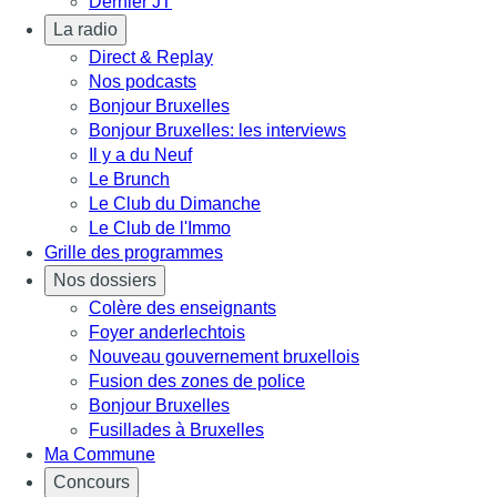
Dernier JT
La radio
Direct & Replay
Nos podcasts
Bonjour Bruxelles
Bonjour Bruxelles: les interviews
Il y a du Neuf
Le Brunch
Le Club du Dimanche
Le Club de l'Immo
Grille des programmes
Nos dossiers
Colère des enseignants
Foyer anderlechtois
Nouveau gouvernement bruxellois
Fusion des zones de police
Bonjour Bruxelles
Fusillades à Bruxelles
Ma Commune
Concours