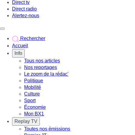
Direct tv
Direct radio
Alertez-nous
Déclencher le menu
Rechercher
Accueil
Info
Tous nos articles
Nos reportages
Le zoom de la rédac'
Politique
Mobilité
Culture
Sport
Économie
Mon BX1
Replay TV
Toutes nos émissions