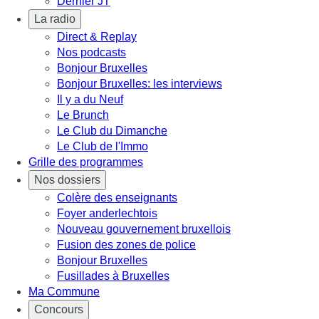
Dernier JT
La radio
Direct & Replay
Nos podcasts
Bonjour Bruxelles
Bonjour Bruxelles: les interviews
Il y a du Neuf
Le Brunch
Le Club du Dimanche
Le Club de l'Immo
Grille des programmes
Nos dossiers
Colère des enseignants
Foyer anderlechtois
Nouveau gouvernement bruxellois
Fusion des zones de police
Bonjour Bruxelles
Fusillades à Bruxelles
Ma Commune
Concours