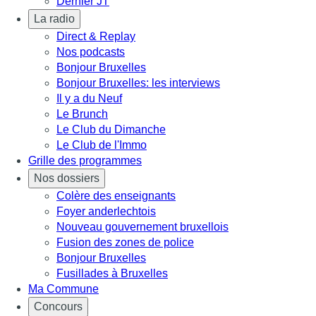
Dernier JT
La radio
Direct & Replay
Nos podcasts
Bonjour Bruxelles
Bonjour Bruxelles: les interviews
Il y a du Neuf
Le Brunch
Le Club du Dimanche
Le Club de l'Immo
Grille des programmes
Nos dossiers
Colère des enseignants
Foyer anderlechtois
Nouveau gouvernement bruxellois
Fusion des zones de police
Bonjour Bruxelles
Fusillades à Bruxelles
Ma Commune
Concours