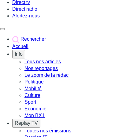
Direct tv
Direct radio
Alertez-nous
Déclencher le menu
Rechercher
Accueil
Info
Tous nos articles
Nos reportages
Le zoom de la rédac'
Politique
Mobilité
Culture
Sport
Économie
Mon BX1
Replay TV
Toutes nos émissions