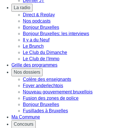
Dernier JT
La radio
Direct & Replay
Nos podcasts
Bonjour Bruxelles
Bonjour Bruxelles: les interviews
Il y a du Neuf
Le Brunch
Le Club du Dimanche
Le Club de l'Immo
Grille des programmes
Nos dossiers
Colère des enseignants
Foyer anderlechtois
Nouveau gouvernement bruxellois
Fusion des zones de police
Bonjour Bruxelles
Fusillades à Bruxelles
Ma Commune
Concours