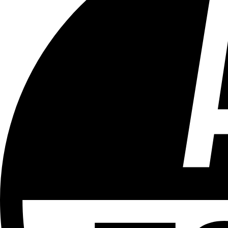
Tous les âges
Aucun contenu préjudiciable.
Plus d'explications sur ce classement
ÉMISSION
Vivre Ici - Le 22h30
Partager l'émission
Facebook
Twitter
WhatsApp
Share