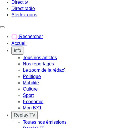
Direct tv
Direct radio
Alertez-nous
Déclencher le menu
Rechercher
Accueil
Info
Tous nos articles
Nos reportages
Le zoom de la rédac'
Politique
Mobilité
Culture
Sport
Économie
Mon BX1
Replay TV
Toutes nos émissions