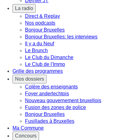
Dernier JT
La radio
Direct & Replay
Nos podcasts
Bonjour Bruxelles
Bonjour Bruxelles: les interviews
Il y a du Neuf
Le Brunch
Le Club du Dimanche
Le Club de l'Immo
Grille des programmes
Nos dossiers
Colère des enseignants
Foyer anderlechtois
Nouveau gouvernement bruxellois
Fusion des zones de police
Bonjour Bruxelles
Fusillades à Bruxelles
Ma Commune
Concours