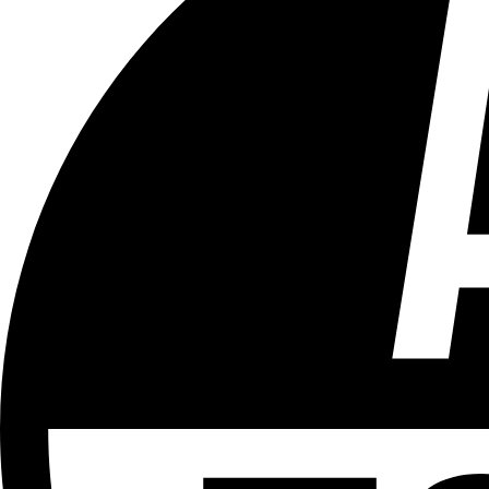
Tous les âges
Aucun contenu préjudiciable.
Plus d'explications sur ce classement
ÉMISSION
Vivre Ici - Le 22h30
Partager l'émission
Facebook
Twitter
WhatsApp
Share