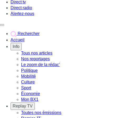
Direct tv
Direct radio
Alertez-nous
Déclencher le menu
Rechercher
Accueil
Info
Tous nos articles
Nos reportages
Le zoom de la rédac'
Politique
Mobilité
Culture
Sport
Économie
Mon BX1
Replay TV
Toutes nos émissions