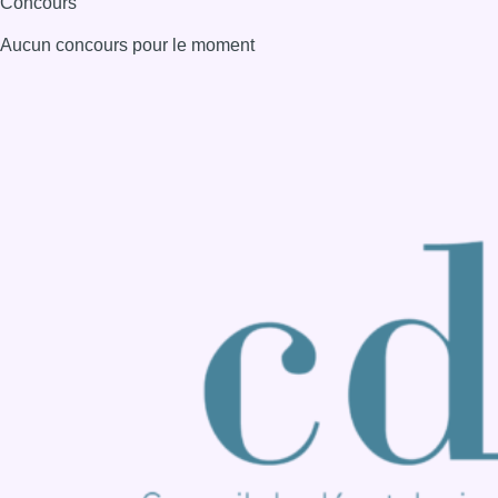
Consulter page Instagram
Consulter page Facebook
Consulter Youtube
Consulter TikTok
Nous rejoindre sur Whatsapp
S'abonner à notre newsletter
Connaître BX1
Publicité
Offres d'emploi
Contact
Mentions légales
Politique de cookies (UE)