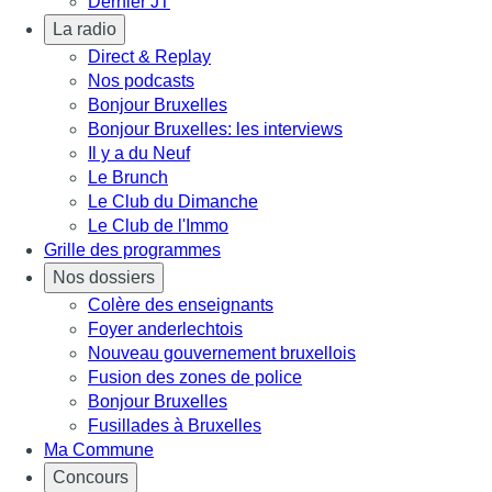
Dernier JT
La radio
Direct & Replay
Nos podcasts
Bonjour Bruxelles
Bonjour Bruxelles: les interviews
Il y a du Neuf
Le Brunch
Le Club du Dimanche
Le Club de l'Immo
Grille des programmes
Nos dossiers
Colère des enseignants
Foyer anderlechtois
Nouveau gouvernement bruxellois
Fusion des zones de police
Bonjour Bruxelles
Fusillades à Bruxelles
Ma Commune
Concours