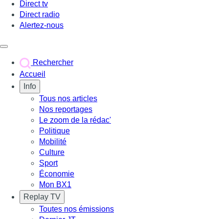
Direct tv
Direct radio
Alertez-nous
Déclencher le menu
Rechercher
Accueil
Info
Tous nos articles
Nos reportages
Le zoom de la rédac'
Politique
Mobilité
Culture
Sport
Économie
Mon BX1
Replay TV
Toutes nos émissions