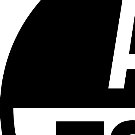
Tous les âges
Aucun contenu préjudiciable.
Plus d'explications sur ce classement
ÉMISSION
Vivre Ici - Le 22h30
Partager l'émission
Facebook
Twitter
WhatsApp
Share