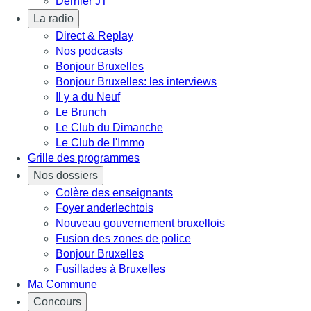
Dernier JT
La radio
Direct & Replay
Nos podcasts
Bonjour Bruxelles
Bonjour Bruxelles: les interviews
Il y a du Neuf
Le Brunch
Le Club du Dimanche
Le Club de l'Immo
Grille des programmes
Nos dossiers
Colère des enseignants
Foyer anderlechtois
Nouveau gouvernement bruxellois
Fusion des zones de police
Bonjour Bruxelles
Fusillades à Bruxelles
Ma Commune
Concours