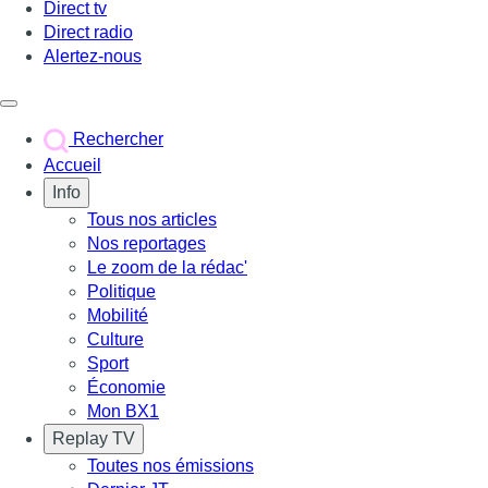
Direct tv
Direct radio
Alertez-nous
Déclencher le menu
Rechercher
Accueil
Info
Tous nos articles
Nos reportages
Le zoom de la rédac'
Politique
Mobilité
Culture
Sport
Économie
Mon BX1
Replay TV
Toutes nos émissions