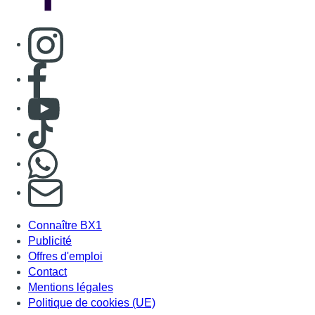
Consulter page Instagram
Consulter page Facebook
Consulter Youtube
Consulter TikTok
Nous rejoindre sur Whatsapp
S'abonner à notre newsletter
Connaître BX1
Publicité
Offres d'emploi
Contact
Mentions légales
Politique de cookies (UE)