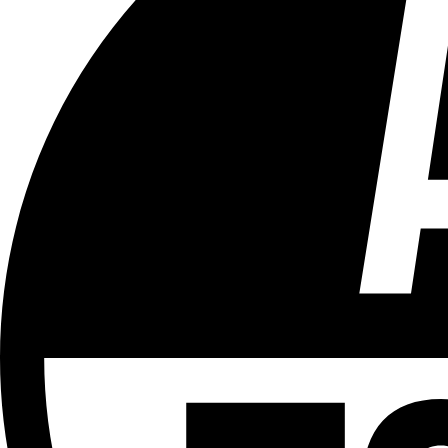
Tous les âges
Aucun contenu préjudiciable.
Plus d'explications sur ce classement
ÉMISSION
Vivre Ici - Le 22h30
Partager l'émission
Facebook
Twitter
WhatsApp
Share