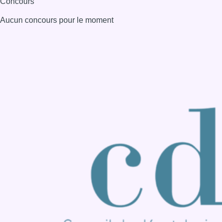
Consulter page Instagram
Consulter page Facebook
Consulter Youtube
Consulter TikTok
Nous rejoindre sur Whatsapp
S'abonner à notre newsletter
Connaître BX1
Publicité
Offres d'emploi
Contact
Mentions légales
Politique de cookies (UE)