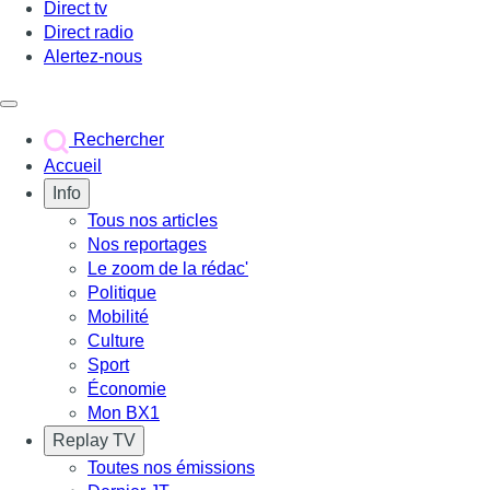
Direct tv
Direct radio
Alertez-nous
Déclencher le menu
Rechercher
Accueil
Info
Tous nos articles
Nos reportages
Le zoom de la rédac'
Politique
Mobilité
Culture
Sport
Économie
Mon BX1
Replay TV
Toutes nos émissions