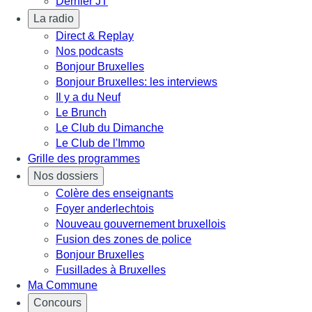
Dernier JT
La radio
Direct & Replay
Nos podcasts
Bonjour Bruxelles
Bonjour Bruxelles: les interviews
Il y a du Neuf
Le Brunch
Le Club du Dimanche
Le Club de l'Immo
Grille des programmes
Nos dossiers
Colère des enseignants
Foyer anderlechtois
Nouveau gouvernement bruxellois
Fusion des zones de police
Bonjour Bruxelles
Fusillades à Bruxelles
Ma Commune
Concours