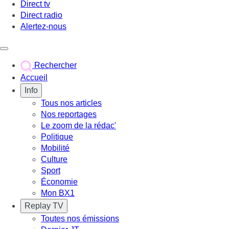
Direct tv
Direct radio
Alertez-nous
Déclencher le menu
Rechercher
Accueil
Info
Tous nos articles
Nos reportages
Le zoom de la rédac'
Politique
Mobilité
Culture
Sport
Économie
Mon BX1
Replay TV
Toutes nos émissions