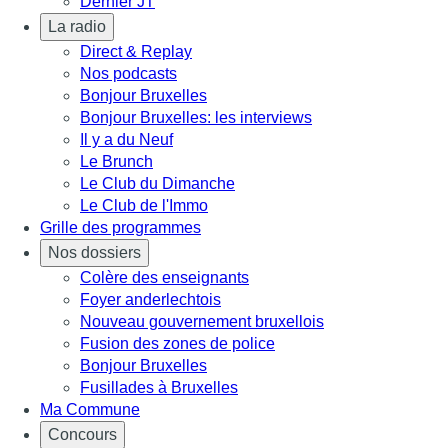
Dernier JT
La radio
Direct & Replay
Nos podcasts
Bonjour Bruxelles
Bonjour Bruxelles: les interviews
Il y a du Neuf
Le Brunch
Le Club du Dimanche
Le Club de l'Immo
Grille des programmes
Nos dossiers
Colère des enseignants
Foyer anderlechtois
Nouveau gouvernement bruxellois
Fusion des zones de police
Bonjour Bruxelles
Fusillades à Bruxelles
Ma Commune
Concours