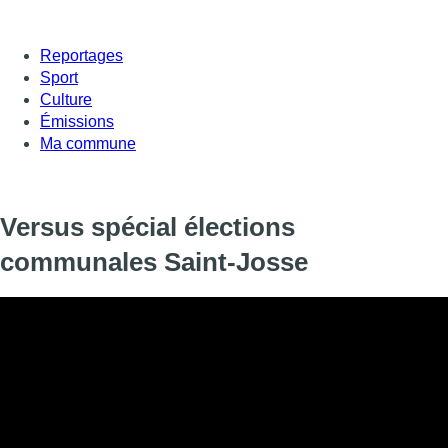
Reportages
Sport
Culture
Émissions
Ma commune
Versus spécial élections
communales Saint-Josse
Le 9 février, les habitants de Saint-Josse sont appelés aux ur
une émission spéciale de Versus pour un débat avec quatre têtes
(PS), Ahmed Mouhssin (Ecolo), Saïd Benhammou (Les Engagés
Fouad Ahidar).