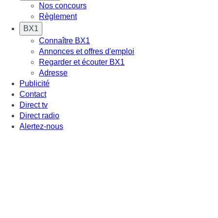
Nos concours
Règlement
BX1
Connaître BX1
Annonces et offres d'emploi
Regarder et écouter BX1
Adresse
Publicité
Contact
Direct tv
Direct radio
Alertez-nous