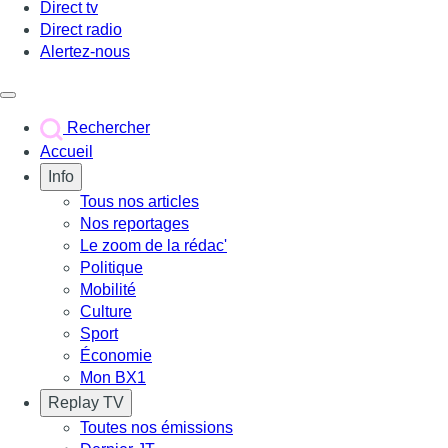
Direct tv
Direct radio
Alertez-nous
Déclencher le menu
Rechercher
Accueil
Info
Tous nos articles
Nos reportages
Le zoom de la rédac'
Politique
Mobilité
Culture
Sport
Économie
Mon BX1
Replay TV
Toutes nos émissions