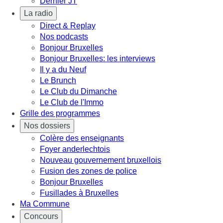
Dernier JT
La radio
Direct & Replay
Nos podcasts
Bonjour Bruxelles
Bonjour Bruxelles: les interviews
Il y a du Neuf
Le Brunch
Le Club du Dimanche
Le Club de l'Immo
Grille des programmes
Nos dossiers
Colère des enseignants
Foyer anderlechtois
Nouveau gouvernement bruxellois
Fusion des zones de police
Bonjour Bruxelles
Fusillades à Bruxelles
Ma Commune
Concours