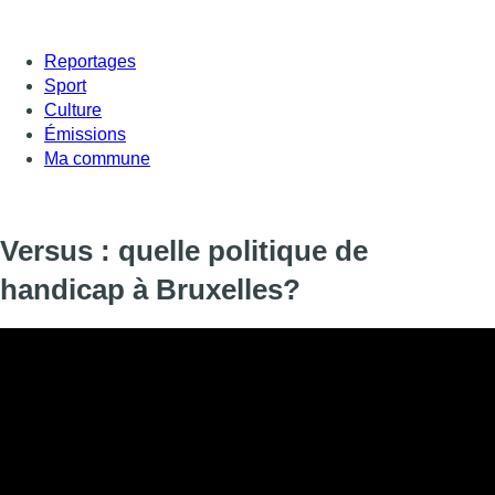
Reportages
Sport
Culture
Émissions
Ma commune
Versus : quelle politique de
handicap à Bruxelles?
Doit-on contraindre les entreprises à engager des perosnnes
expliquer que le transport reste aussi compliqué et les solution 
handicap dépend en grande partie des institutions bruxelloises.
résultats ne sont pas du tout à la heuteur des besoins.