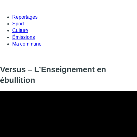
Reportages
Sport
Culture
Émissions
Ma commune
Versus – L’Enseignement en
ébullition
30.000 enseignants dans les rues de Bruxelles. Une manifestati
qui en annoncent de nouvelles.
Débat avec Samuel De Wulf – Directeur Institut Don Bosco
Valérie De Nayer – Secrétaire communautaire CGSP enseign