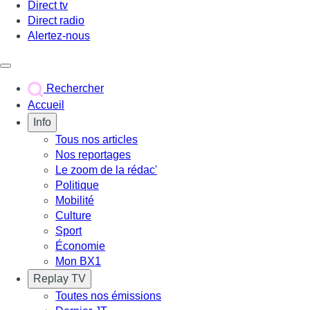
Direct tv
Direct radio
Alertez-nous
Déclencher le menu
Rechercher
Accueil
Info
Tous nos articles
Nos reportages
Le zoom de la rédac'
Politique
Mobilité
Culture
Sport
Économie
Mon BX1
Replay TV
Toutes nos émissions