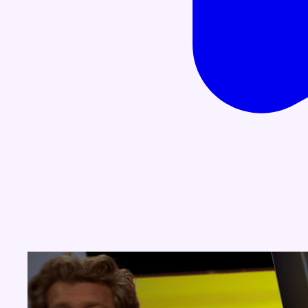
Concours
Aucun concours pour le moment