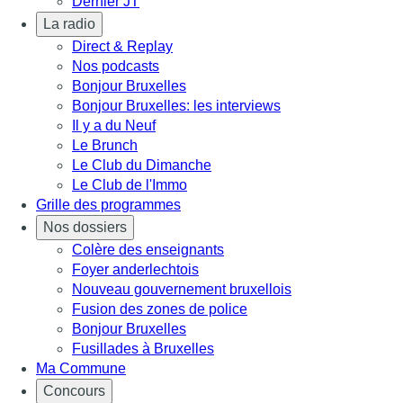
Dernier JT
La radio
Direct & Replay
Nos podcasts
Bonjour Bruxelles
Bonjour Bruxelles: les interviews
Il y a du Neuf
Le Brunch
Le Club du Dimanche
Le Club de l'Immo
Grille des programmes
Nos dossiers
Colère des enseignants
Foyer anderlechtois
Nouveau gouvernement bruxellois
Fusion des zones de police
Bonjour Bruxelles
Fusillades à Bruxelles
Ma Commune
Concours