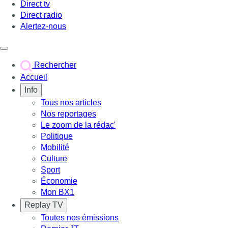
Direct tv
Direct radio
Alertez-nous
Déclencher le menu
Rechercher
Accueil
Info
Tous nos articles
Nos reportages
Le zoom de la rédac'
Politique
Mobilité
Culture
Sport
Économie
Mon BX1
Replay TV
Toutes nos émissions