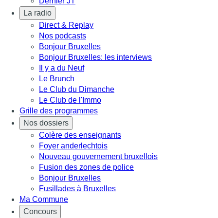
Dernier JT
La radio
Direct & Replay
Nos podcasts
Bonjour Bruxelles
Bonjour Bruxelles: les interviews
Il y a du Neuf
Le Brunch
Le Club du Dimanche
Le Club de l'Immo
Grille des programmes
Nos dossiers
Colère des enseignants
Foyer anderlechtois
Nouveau gouvernement bruxellois
Fusion des zones de police
Bonjour Bruxelles
Fusillades à Bruxelles
Ma Commune
Concours