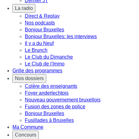
Dernier JT
La radio
Direct & Replay
Nos podcasts
Bonjour Bruxelles
Bonjour Bruxelles: les interviews
Il y a du Neuf
Le Brunch
Le Club du Dimanche
Le Club de l'Immo
Grille des programmes
Nos dossiers
Colère des enseignants
Foyer anderlechtois
Nouveau gouvernement bruxellois
Fusion des zones de police
Bonjour Bruxelles
Fusillades à Bruxelles
Ma Commune
Concours