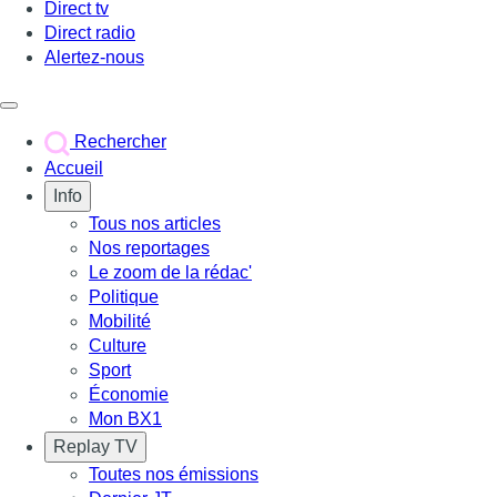
Direct tv
Direct radio
Alertez-nous
Déclencher le menu
Rechercher
Accueil
Info
Tous nos articles
Nos reportages
Le zoom de la rédac'
Politique
Mobilité
Culture
Sport
Économie
Mon BX1
Replay TV
Toutes nos émissions