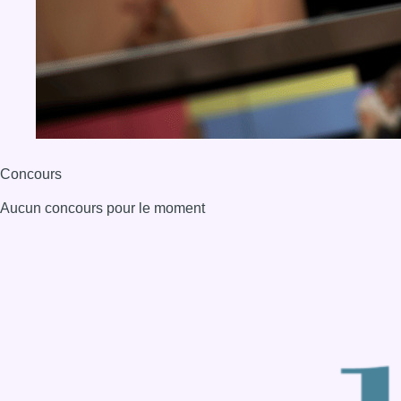
BX1 2026
Back to top
Consulter page Instagram
Consulter page Facebook
Consulter Youtube
Consulter TikTok
Nous rejoindre sur Whatsapp