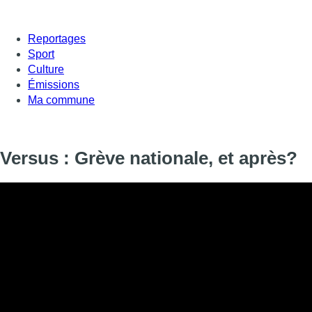
Reportages
Sport
Culture
Émissions
Ma commune
Versus : Grève nationale, et après?
La journée de grève nationale a été très bien suivie, les syndicat
renforcés. Quelles suites maintenant? Le Gouvernement fédéral do
position? Ces mouvements de grogne sont-ils appelés à se répé
Débat avec Mounya Mehdoaui (FGTB), Alain Deneef (Député br
Francine Bolle (Historienne ULB).