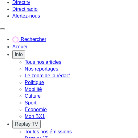
Direct tv
Direct radio
Alertez-nous
Déclencher le menu
Rechercher
Accueil
Info
Tous nos articles
Nos reportages
Le zoom de la rédac'
Politique
Mobilité
Culture
Sport
Économie
Mon BX1
Replay TV
Toutes nos émissions