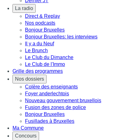
Dernier JT
La radio
Direct & Replay
Nos podcasts
Bonjour Bruxelles
Bonjour Bruxelles: les interviews
Il y a du Neuf
Le Brunch
Le Club du Dimanche
Le Club de l'Immo
Grille des programmes
Nos dossiers
Colère des enseignants
Foyer anderlechtois
Nouveau gouvernement bruxellois
Fusion des zones de police
Bonjour Bruxelles
Fusillades à Bruxelles
Ma Commune
Concours