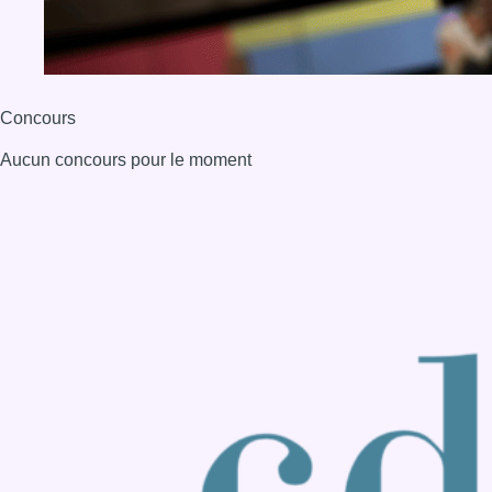
BX1 2026
Back to top
Consulter page Instagram
Consulter page Facebook
Consulter Youtube
Consulter TikTok
Nous rejoindre sur Whatsapp
S'abonner à notre newsletter
Connaître BX1
Publicité