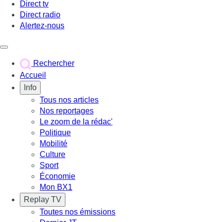
Direct tv
Direct radio
Alertez-nous
Déclencher le menu
Rechercher
Accueil
Info
Tous nos articles
Nos reportages
Le zoom de la rédac'
Politique
Mobilité
Culture
Sport
Économie
Mon BX1
Replay TV
Toutes nos émissions