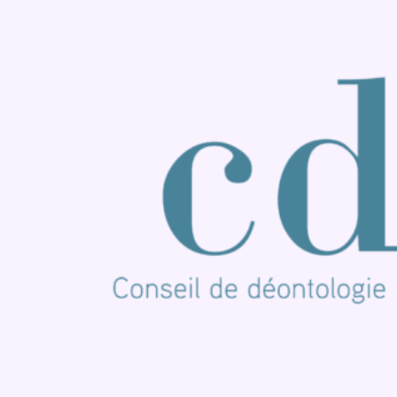
Consulter Youtube
Consulter TikTok
Nous rejoindre sur Whatsapp
S'abonner à notre newsletter
Connaître BX1
Publicité
Offres d'emploi
Contact
Mentions légales
Politique de cookies (UE)
Gérer les cookies