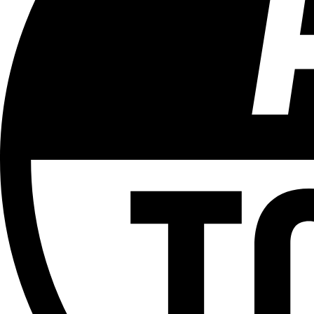
Tous les âges
Aucun contenu préjudiciable.
Plus d'explications sur ce classement
ÉMISSION
Versus
Partager l'émission
Facebook
Twitter
WhatsApp
Share
Offres d’emploi