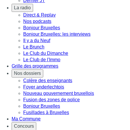
Dernier JT
La radio
Direct & Replay
Nos podcasts
Bonjour Bruxelles
Bonjour Bruxelles: les interviews
Il y a du Neuf
Le Brunch
Le Club du Dimanche
Le Club de l'Immo
Grille des programmes
Nos dossiers
Colère des enseignants
Foyer anderlechtois
Nouveau gouvernement bruxellois
Fusion des zones de police
Bonjour Bruxelles
Fusillades à Bruxelles
Ma Commune
Concours