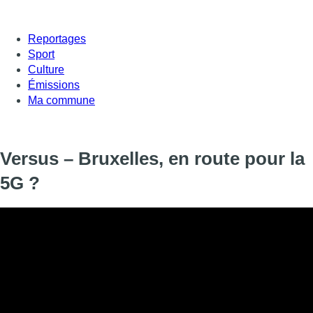
Reportages
Sport
Culture
Émissions
Ma commune
Versus – Bruxelles, en route pour la
5G ?
La Belgique se prépare à accueillir la 5G. Un projet de loi e
au niveau fédéral. Le territoire belge devrait être couvert p
hauteur de 73% en 2023 et 99,8% en 2025. On en parle ce s
Certains estiment que c’est une réelle avancée, d’autres mettent