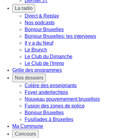
Dernier JT
La radio
Direct & Replay
Nos podcasts
Bonjour Bruxelles
Bonjour Bruxelles: les interviews
Il y a du Neuf
Le Brunch
Le Club du Dimanche
Le Club de l'Immo
Grille des programmes
Nos dossiers
Colère des enseignants
Foyer anderlechtois
Nouveau gouvernement bruxellois
Fusion des zones de police
Bonjour Bruxelles
Fusillades à Bruxelles
Ma Commune
Concours