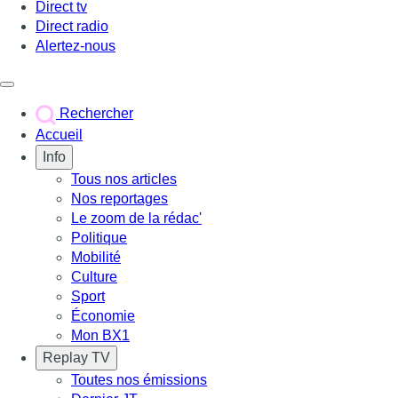
Direct tv
Direct radio
Alertez-nous
Déclencher le menu
Rechercher
Accueil
Info
Tous nos articles
Nos reportages
Le zoom de la rédac'
Politique
Mobilité
Culture
Sport
Économie
Mon BX1
Replay TV
Toutes nos émissions