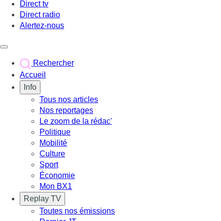
Direct tv
Direct radio
Alertez-nous
Déclencher le menu
Rechercher
Accueil
Info
Tous nos articles
Nos reportages
Le zoom de la rédac'
Politique
Mobilité
Culture
Sport
Économie
Mon BX1
Replay TV
Toutes nos émissions