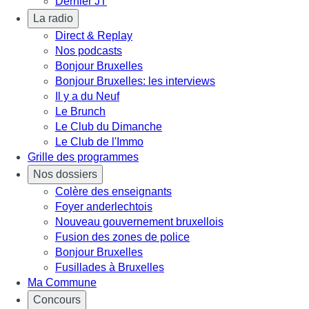
Dernier JT
La radio
Direct & Replay
Nos podcasts
Bonjour Bruxelles
Bonjour Bruxelles: les interviews
Il y a du Neuf
Le Brunch
Le Club du Dimanche
Le Club de l'Immo
Grille des programmes
Nos dossiers
Colère des enseignants
Foyer anderlechtois
Nouveau gouvernement bruxellois
Fusion des zones de police
Bonjour Bruxelles
Fusillades à Bruxelles
Ma Commune
Concours