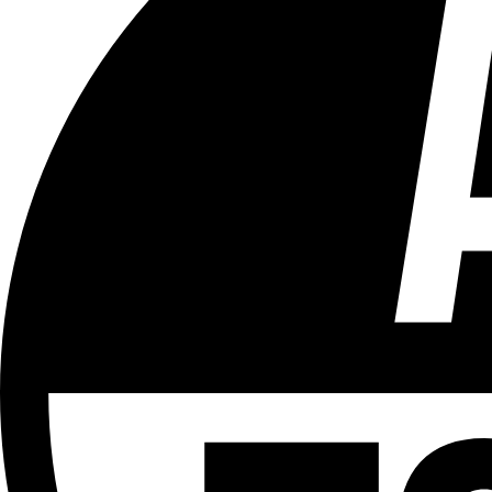
Tous les âges
Aucun contenu préjudiciable.
Plus d'explications sur ce classement
ÉMISSION
Toutes Directions
Partager l'émission
Facebook
Twitter
WhatsApp
Share