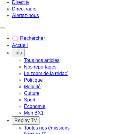
Direct tv
Direct radio
Alertez-nous
Déclencher le menu
Rechercher
Accueil
Info
Tous nos articles
Nos reportages
Le zoom de la rédac'
Politique
Mobilité
Culture
Sport
Économie
Mon BX1
Replay TV
Toutes nos émissions