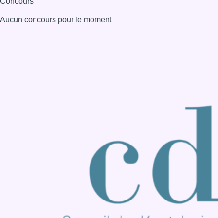
Consulter page Instagram
Consulter page Facebook
Consulter Youtube
Consulter TikTok
Nous rejoindre sur Whatsapp
S'abonner à notre newsletter
Connaître BX1
Publicité
Offres d'emploi
Contact
Mentions légales
Politique de cookies (UE)