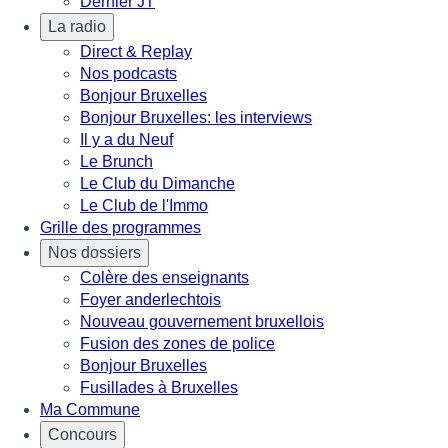
Dernier JT
La radio
Direct & Replay
Nos podcasts
Bonjour Bruxelles
Bonjour Bruxelles: les interviews
Il y a du Neuf
Le Brunch
Le Club du Dimanche
Le Club de l'Immo
Grille des programmes
Nos dossiers
Colère des enseignants
Foyer anderlechtois
Nouveau gouvernement bruxellois
Fusion des zones de police
Bonjour Bruxelles
Fusillades à Bruxelles
Ma Commune
Concours