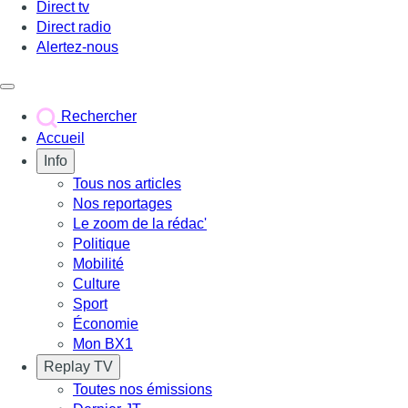
Direct tv
Direct radio
Alertez-nous
Déclencher le menu
Rechercher
Accueil
Info
Tous nos articles
Nos reportages
Le zoom de la rédac'
Politique
Mobilité
Culture
Sport
Économie
Mon BX1
Replay TV
Toutes nos émissions