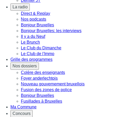
Dernier JT
La radio
Direct & Replay
Nos podcasts
Bonjour Bruxelles
Bonjour Bruxelles: les interviews
Il y a du Neuf
Le Brunch
Le Club du Dimanche
Le Club de l'Immo
Grille des programmes
Nos dossiers
Colère des enseignants
Foyer anderlechtois
Nouveau gouvernement bruxellois
Fusion des zones de police
Bonjour Bruxelles
Fusillades à Bruxelles
Ma Commune
Concours