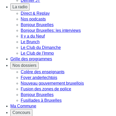
Dernier JT
La radio
Direct & Replay
Nos podcasts
Bonjour Bruxelles
Bonjour Bruxelles: les interviews
Il y a du Neuf
Le Brunch
Le Club du Dimanche
Le Club de l'Immo
Grille des programmes
Nos dossiers
Colère des enseignants
Foyer anderlechtois
Nouveau gouvernement bruxellois
Fusion des zones de police
Bonjour Bruxelles
Fusillades à Bruxelles
Ma Commune
Concours