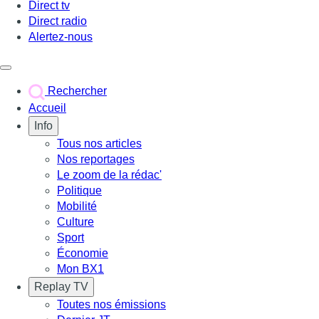
Direct tv
Direct radio
Alertez-nous
Déclencher le menu
Rechercher
Accueil
Info
Tous nos articles
Nos reportages
Le zoom de la rédac'
Politique
Mobilité
Culture
Sport
Économie
Mon BX1
Replay TV
Toutes nos émissions