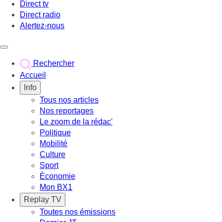
Direct tv
Direct radio
Alertez-nous
Déclencher le menu
Rechercher
Accueil
Info
Tous nos articles
Nos reportages
Le zoom de la rédac'
Politique
Mobilité
Culture
Sport
Économie
Mon BX1
Replay TV
Toutes nos émissions