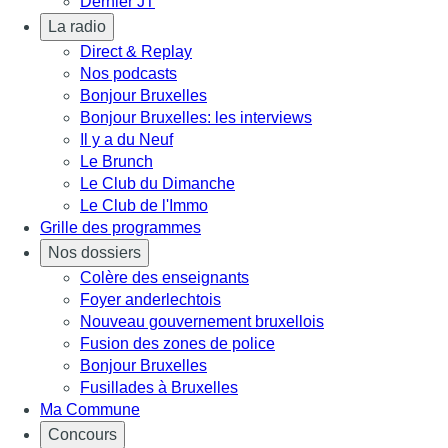
Dernier JT
La radio
Direct & Replay
Nos podcasts
Bonjour Bruxelles
Bonjour Bruxelles: les interviews
Il y a du Neuf
Le Brunch
Le Club du Dimanche
Le Club de l'Immo
Grille des programmes
Nos dossiers
Colère des enseignants
Foyer anderlechtois
Nouveau gouvernement bruxellois
Fusion des zones de police
Bonjour Bruxelles
Fusillades à Bruxelles
Ma Commune
Concours