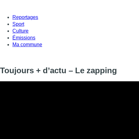
Reportages
Sport
Culture
Émissions
Ma commune
Toujours + d’actu – Le zapping
Informations
DIFFUSION
12 décembre 2019 de 17:14 à 17:26
SIGNALÉTIQUE