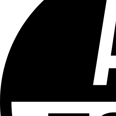
Tous les âges
Aucun contenu préjudiciable.
Plus d'explications sur ce classement
ÉMISSION
Toujours + d'actu - Le zapping
Partager l'émission
Facebook
Twitter
WhatsApp
Share