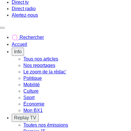
Direct tv
Direct radio
Alertez-nous
Déclencher le menu
Rechercher
Accueil
Info
Tous nos articles
Nos reportages
Le zoom de la rédac'
Politique
Mobilité
Culture
Sport
Économie
Mon BX1
Replay TV
Toutes nos émissions