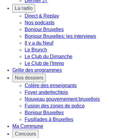
Dernier JT
La radio
Direct & Replay
Nos podcasts
Bonjour Bruxelles
Bonjour Bruxelles: les interviews
Il y a du Neuf
Le Brunch
Le Club du Dimanche
Le Club de l'Immo
Grille des programmes
Nos dossiers
Colère des enseignants
Foyer anderlechtois
Nouveau gouvernement bruxellois
Fusion des zones de police
Bonjour Bruxelles
Fusillades à Bruxelles
Ma Commune
Concours