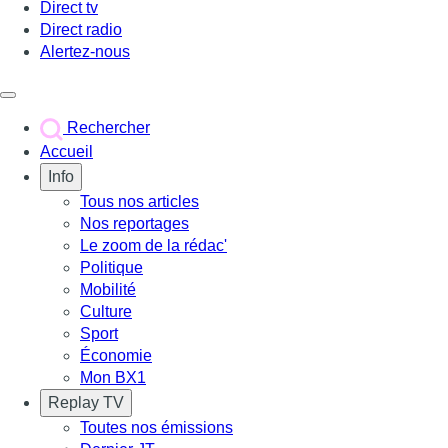
Direct tv
Direct radio
Alertez-nous
Déclencher le menu
Rechercher
Accueil
Info
Tous nos articles
Nos reportages
Le zoom de la rédac'
Politique
Mobilité
Culture
Sport
Économie
Mon BX1
Replay TV
Toutes nos émissions