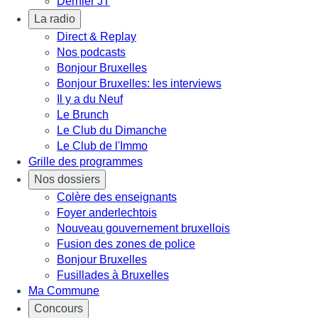
Dernier JT
La radio
Direct & Replay
Nos podcasts
Bonjour Bruxelles
Bonjour Bruxelles: les interviews
Il y a du Neuf
Le Brunch
Le Club du Dimanche
Le Club de l'Immo
Grille des programmes
Nos dossiers
Colère des enseignants
Foyer anderlechtois
Nouveau gouvernement bruxellois
Fusion des zones de police
Bonjour Bruxelles
Fusillades à Bruxelles
Ma Commune
Concours