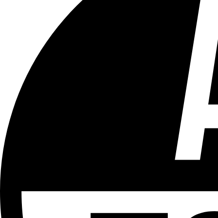
Tous les âges
Aucun contenu préjudiciable.
Plus d'explications sur ce classement
ÉMISSION
Toujours + d'actu - Le zapping
Partager l'émission
Facebook
Twitter
WhatsApp
Share