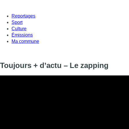
Reportages
Sport
Culture
Émissions
Ma commune
Toujours + d’actu – Le zapping
Informations
DIFFUSION
29 janvier 2021 de 17:15 à 17:30
SIGNALÉTIQUE