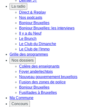
Dernier JT
La radio
Direct & Replay
Nos podcasts
Bonjour Bruxelles
Bonjour Bruxelles: les interviews
Il y a du Neuf
Le Brunch
Le Club du Dimanche
Le Club de l'Immo
Grille des programmes
Nos dossiers
Colère des enseignants
Foyer anderlechtois
Nouveau gouvernement bruxellois
Fusion des zones de police
Bonjour Bruxelles
Fusillades à Bruxelles
Ma Commune
Concours