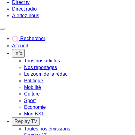
Direct tv
Direct radio
Alertez-nous
Déclencher le menu
Rechercher
Accueil
Info
Tous nos articles
Nos reportages
Le zoom de la rédac'
Politique
Mobilité
Culture
Sport
Économie
Mon BX1
Replay TV
Toutes nos émissions