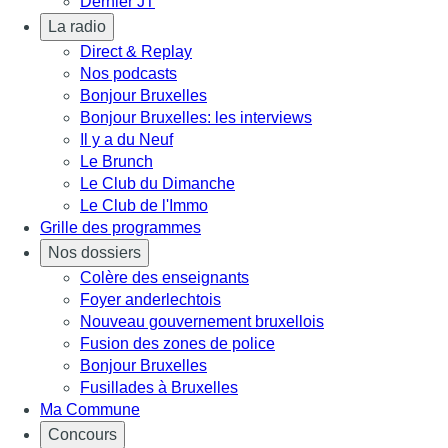
Dernier JT
La radio
Direct & Replay
Nos podcasts
Bonjour Bruxelles
Bonjour Bruxelles: les interviews
Il y a du Neuf
Le Brunch
Le Club du Dimanche
Le Club de l'Immo
Grille des programmes
Nos dossiers
Colère des enseignants
Foyer anderlechtois
Nouveau gouvernement bruxellois
Fusion des zones de police
Bonjour Bruxelles
Fusillades à Bruxelles
Ma Commune
Concours