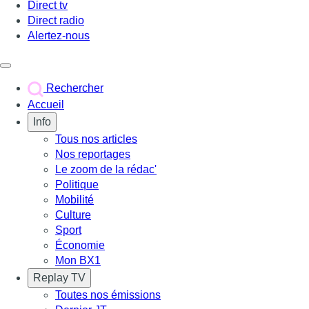
Direct tv
Direct radio
Alertez-nous
Déclencher le menu
Rechercher
Accueil
Info
Tous nos articles
Nos reportages
Le zoom de la rédac'
Politique
Mobilité
Culture
Sport
Économie
Mon BX1
Replay TV
Toutes nos émissions