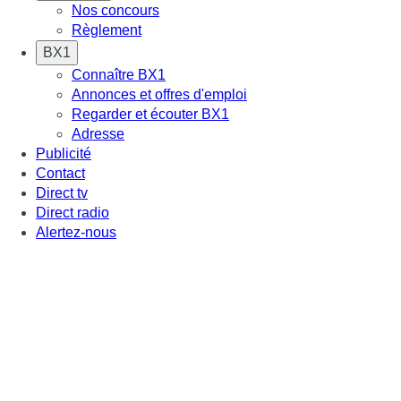
Nos concours
Règlement
BX1
Connaître BX1
Annonces et offres d'emploi
Regarder et écouter BX1
Adresse
Publicité
Contact
Direct tv
Direct radio
Alertez-nous