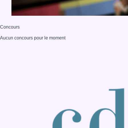
Back to top
Consulter page Instagram
Consulter page Facebook
Consulter Youtube
Consulter TikTok
Nous rejoindre sur Whatsapp
S'abonner à notre newsletter
Connaître BX1
Publicité