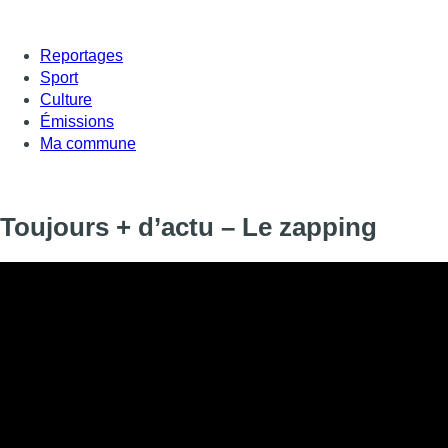
Reportages
Sport
Culture
Émissions
Ma commune
Toujours + d’actu – Le zapping
Toujours + d’actu – Le zapping
Informations
DIFFUSION
29 octobre 2020 de 17:15 à 17:30