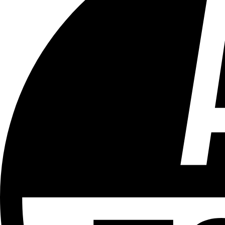
Tous les âges
Aucun contenu préjudiciable.
Plus d'explications sur ce classement
ÉMISSION
Toujours + d'actu - Le zapping
Partager l'émission
Facebook
Twitter
WhatsApp
Share