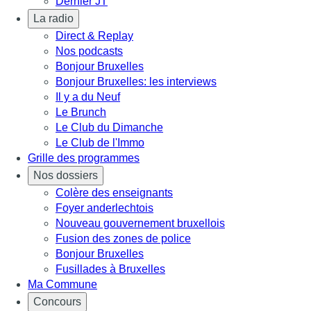
Dernier JT
La radio
Direct & Replay
Nos podcasts
Bonjour Bruxelles
Bonjour Bruxelles: les interviews
Il y a du Neuf
Le Brunch
Le Club du Dimanche
Le Club de l'Immo
Grille des programmes
Nos dossiers
Colère des enseignants
Foyer anderlechtois
Nouveau gouvernement bruxellois
Fusion des zones de police
Bonjour Bruxelles
Fusillades à Bruxelles
Ma Commune
Concours