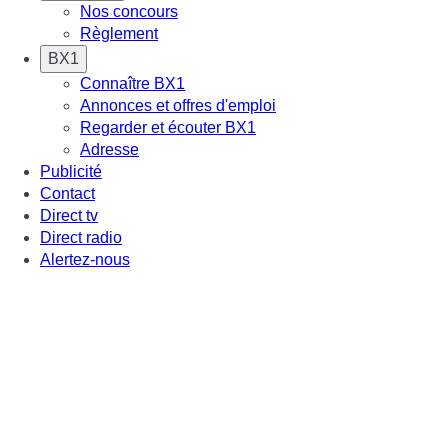
Nos concours
Règlement
BX1
Connaître BX1
Annonces et offres d'emploi
Regarder et écouter BX1
Adresse
Publicité
Contact
Direct tv
Direct radio
Alertez-nous