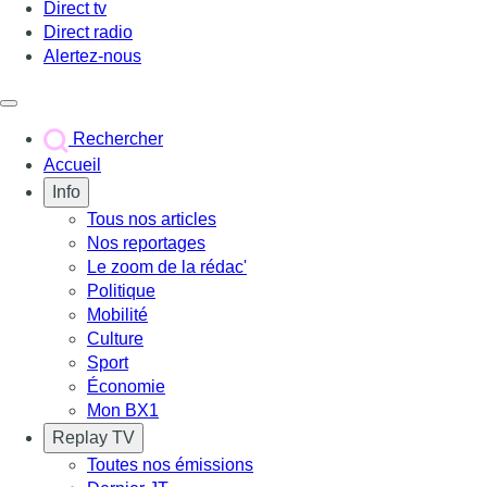
Direct tv
Direct radio
Alertez-nous
Déclencher le menu
Rechercher
Accueil
Info
Tous nos articles
Nos reportages
Le zoom de la rédac'
Politique
Mobilité
Culture
Sport
Économie
Mon BX1
Replay TV
Toutes nos émissions