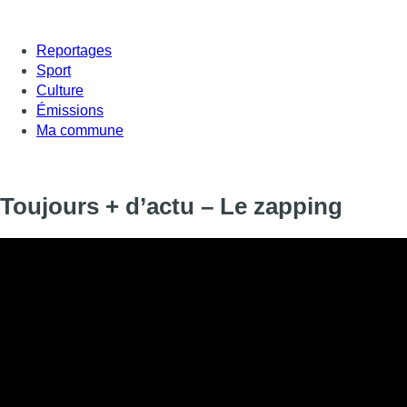
Reportages
Sport
Culture
Émissions
Ma commune
Toujours + d’actu – Le zapping
Informations
DIFFUSION
28 septembre 2020 de 17:11 à 17:26
SIGNALÉTIQUE