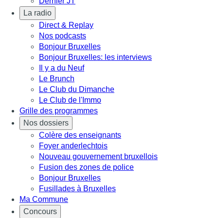
Dernier JT
La radio
Direct & Replay
Nos podcasts
Bonjour Bruxelles
Bonjour Bruxelles: les interviews
Il y a du Neuf
Le Brunch
Le Club du Dimanche
Le Club de l'Immo
Grille des programmes
Nos dossiers
Colère des enseignants
Foyer anderlechtois
Nouveau gouvernement bruxellois
Fusion des zones de police
Bonjour Bruxelles
Fusillades à Bruxelles
Ma Commune
Concours