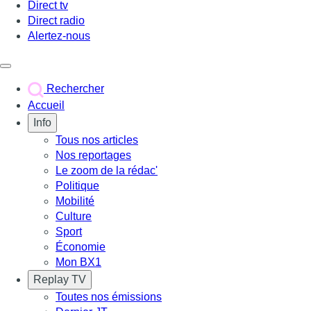
Direct tv
Direct radio
Alertez-nous
Déclencher le menu
Rechercher
Accueil
Info
Tous nos articles
Nos reportages
Le zoom de la rédac'
Politique
Mobilité
Culture
Sport
Économie
Mon BX1
Replay TV
Toutes nos émissions