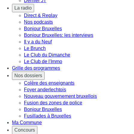
Dernier JT
La radio
Direct & Replay
Nos podcasts
Bonjour Bruxelles
Bonjour Bruxelles: les interviews
Il y a du Neuf
Le Brunch
Le Club du Dimanche
Le Club de l'Immo
Grille des programmes
Nos dossiers
Colère des enseignants
Foyer anderlechtois
Nouveau gouvernement bruxellois
Fusion des zones de police
Bonjour Bruxelles
Fusillades à Bruxelles
Ma Commune
Concours