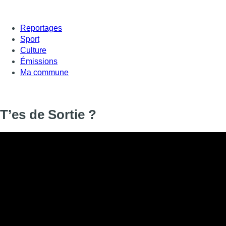
Reportages
Sport
Culture
Émissions
Ma commune
T’es de Sortie ?
T’es de Sortie ?
Informations
DIFFUSION
14 octobre 2022 de 18:45 à 18:49