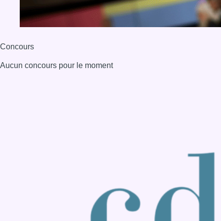
Back to top
Consulter page Instagram
Consulter page Facebook
Consulter Youtube
Consulter TikTok
Nous rejoindre sur Whatsapp
S'abonner à notre newsletter
Connaître BX1
Publicité