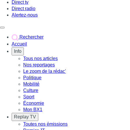
Direct tv
Direct radio
Alertez-nous
Déclencher le menu
Rechercher
Accueil
Info
Tous nos articles
Nos reportages
Le zoom de la rédac'
Politique
Mobilité
Culture
Sport
Économie
Mon BX1
Replay TV
Toutes nos émissions