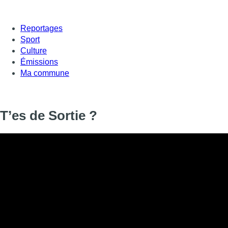
Reportages
Sport
Culture
Émissions
Ma commune
T’es de Sortie ?
Informations
DIFFUSION
01 septembre 2022 de 18:45 à 18:50
SIGNALÉTIQUE