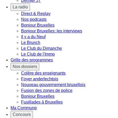
Dernier JT
La radio
Direct & Replay
Nos podcasts
Bonjour Bruxelles
Bonjour Bruxelles: les interviews
Il y a du Neuf
Le Brunch
Le Club du Dimanche
Le Club de l'Immo
Grille des programmes
Nos dossiers
Colère des enseignants
Foyer anderlechtois
Nouveau gouvernement bruxellois
Fusion des zones de police
Bonjour Bruxelles
Fusillades à Bruxelles
Ma Commune
Concours