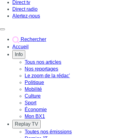
Direct tv
Direct radio
Alertez-nous
Déclencher le menu
Rechercher
Accueil
Info
Tous nos articles
Nos reportages
Le zoom de la rédac'
Politique
Mobilité
Culture
Sport
Économie
Mon BX1
Replay TV
Toutes nos émissions