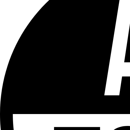
Tous les âges
Aucun contenu préjudiciable.
Plus d'explications sur ce classement
ÉMISSION
Bruxelles Bouge
Partager l'émission
Facebook
Twitter
WhatsApp
Share