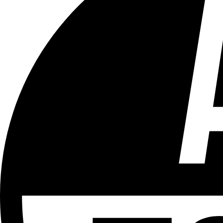
Tous les âges
Aucun contenu préjudiciable.
Plus d'explications sur ce classement
ÉMISSION
Bruxelles Bouge
Partager l'émission
Facebook
Twitter
WhatsApp
Share