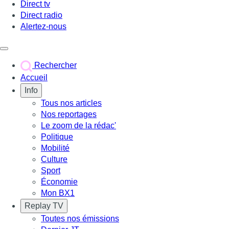
Direct tv
Direct radio
Alertez-nous
Déclencher le menu
Rechercher
Accueil
Info
Tous nos articles
Nos reportages
Le zoom de la rédac'
Politique
Mobilité
Culture
Sport
Économie
Mon BX1
Replay TV
Toutes nos émissions