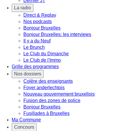
Dernier JT
La radio
Direct & Replay
Nos podcasts
Bonjour Bruxelles
Bonjour Bruxelles: les interviews
Il y a du Neuf
Le Brunch
Le Club du Dimanche
Le Club de l'Immo
Grille des programmes
Nos dossiers
Colère des enseignants
Foyer anderlechtois
Nouveau gouvernement bruxellois
Fusion des zones de police
Bonjour Bruxelles
Fusillades à Bruxelles
Ma Commune
Concours