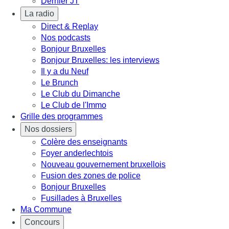
Dernier JT
La radio
Direct & Replay
Nos podcasts
Bonjour Bruxelles
Bonjour Bruxelles: les interviews
Il y a du Neuf
Le Brunch
Le Club du Dimanche
Le Club de l'Immo
Grille des programmes
Nos dossiers
Colère des enseignants
Foyer anderlechtois
Nouveau gouvernement bruxellois
Fusion des zones de police
Bonjour Bruxelles
Fusillades à Bruxelles
Ma Commune
Concours