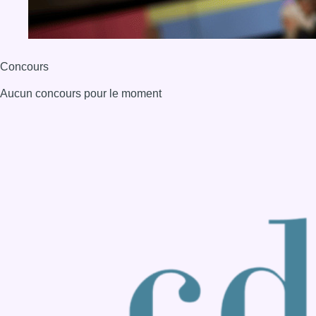
Back to top
Consulter page Instagram
Consulter page Facebook
Consulter Youtube
Consulter TikTok
Nous rejoindre sur Whatsapp
S'abonner à notre newsletter
Connaître BX1
Publicité