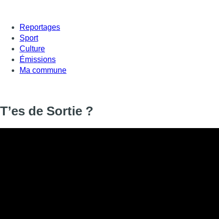
Reportages
Sport
Culture
Émissions
Ma commune
T’es de Sortie ?
T’es de Sortie ?
Informations
DIFFUSION
01 octobre 2020 de 17:52 à 17:56