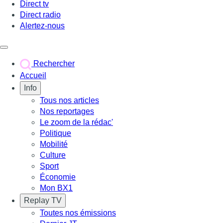
Direct tv
Direct radio
Alertez-nous
Déclencher le menu
Rechercher
Accueil
Info
Tous nos articles
Nos reportages
Le zoom de la rédac'
Politique
Mobilité
Culture
Sport
Économie
Mon BX1
Replay TV
Toutes nos émissions