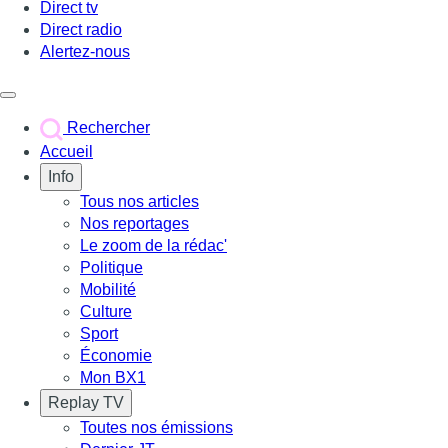
Direct tv
Direct radio
Alertez-nous
Déclencher le menu
Rechercher
Accueil
Info
Tous nos articles
Nos reportages
Le zoom de la rédac'
Politique
Mobilité
Culture
Sport
Économie
Mon BX1
Replay TV
Toutes nos émissions