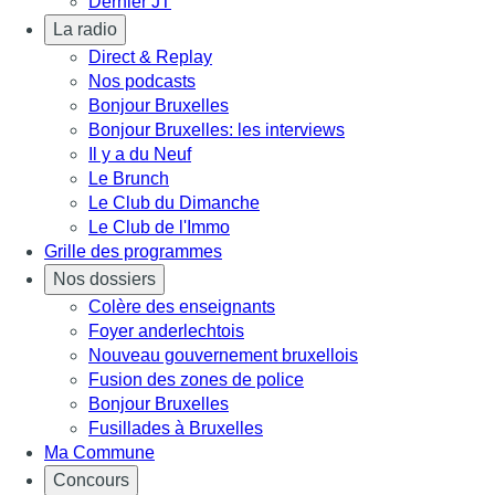
Dernier JT
La radio
Direct & Replay
Nos podcasts
Bonjour Bruxelles
Bonjour Bruxelles: les interviews
Il y a du Neuf
Le Brunch
Le Club du Dimanche
Le Club de l'Immo
Grille des programmes
Nos dossiers
Colère des enseignants
Foyer anderlechtois
Nouveau gouvernement bruxellois
Fusion des zones de police
Bonjour Bruxelles
Fusillades à Bruxelles
Ma Commune
Concours