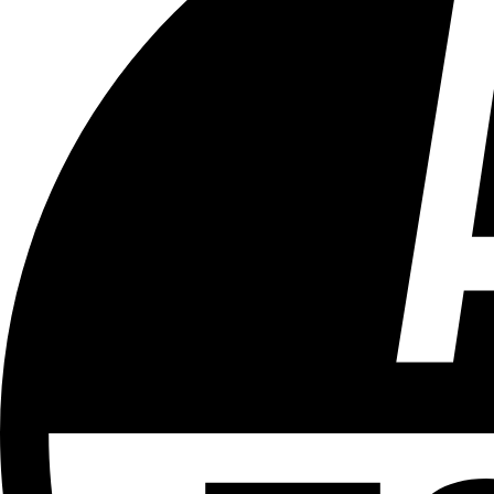
Tous les âges
Aucun contenu préjudiciable.
Plus d'explications sur ce classement
ÉMISSION
Bruxelles Bouge
Partager l'émission
Facebook
Twitter
WhatsApp
Share