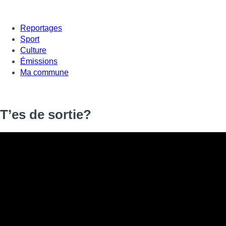
Reportages
Sport
Culture
Émissions
Ma commune
T’es de sortie?
Informations
DIFFUSION
31 janvier 2020 de 17:50 à 00:55
SIGNALÉTIQUE