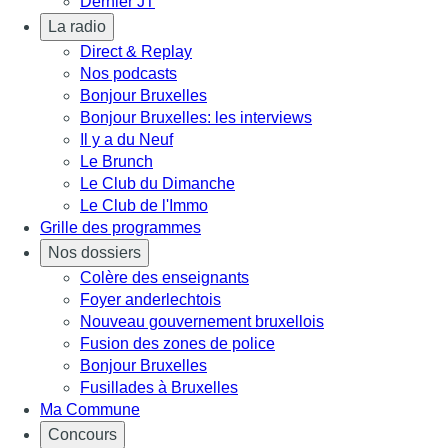
Dernier JT
La radio
Direct & Replay
Nos podcasts
Bonjour Bruxelles
Bonjour Bruxelles: les interviews
Il y a du Neuf
Le Brunch
Le Club du Dimanche
Le Club de l'Immo
Grille des programmes
Nos dossiers
Colère des enseignants
Foyer anderlechtois
Nouveau gouvernement bruxellois
Fusion des zones de police
Bonjour Bruxelles
Fusillades à Bruxelles
Ma Commune
Concours