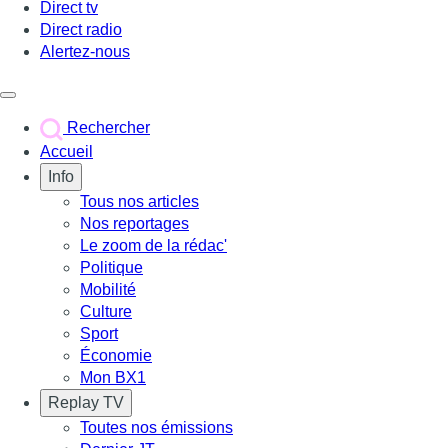
Direct tv
Direct radio
Alertez-nous
Déclencher le menu
Rechercher
Accueil
Info
Tous nos articles
Nos reportages
Le zoom de la rédac'
Politique
Mobilité
Culture
Sport
Économie
Mon BX1
Replay TV
Toutes nos émissions