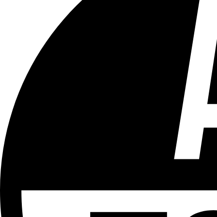
Tous les âges
Aucun contenu préjudiciable.
Plus d'explications sur ce classement
ÉMISSION
Bruxelles Bouge
Partager l'émission
Facebook
Twitter
WhatsApp
Share