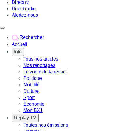
Direct tv
Direct radio
Alertez-nous
Déclencher le menu
Rechercher
Accueil
Info
Tous nos articles
Nos reportages
Le zoom de la rédac'
Politique
Mobilité
Culture
Sport
Économie
Mon BX1
Replay TV
Toutes nos émissions