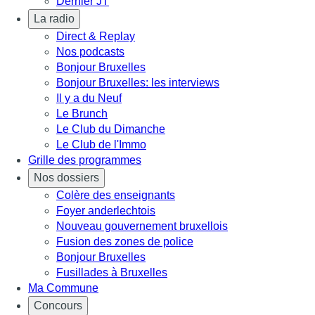
Dernier JT
La radio
Direct & Replay
Nos podcasts
Bonjour Bruxelles
Bonjour Bruxelles: les interviews
Il y a du Neuf
Le Brunch
Le Club du Dimanche
Le Club de l'Immo
Grille des programmes
Nos dossiers
Colère des enseignants
Foyer anderlechtois
Nouveau gouvernement bruxellois
Fusion des zones de police
Bonjour Bruxelles
Fusillades à Bruxelles
Ma Commune
Concours