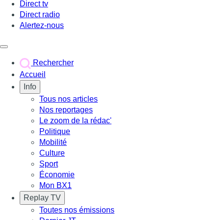
Direct tv
Direct radio
Alertez-nous
Déclencher le menu
Rechercher
Accueil
Info
Tous nos articles
Nos reportages
Le zoom de la rédac'
Politique
Mobilité
Culture
Sport
Économie
Mon BX1
Replay TV
Toutes nos émissions