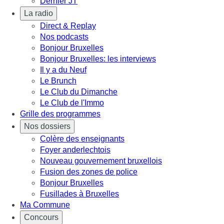
Dernier JT
La radio
Direct & Replay
Nos podcasts
Bonjour Bruxelles
Bonjour Bruxelles: les interviews
Il y a du Neuf
Le Brunch
Le Club du Dimanche
Le Club de l'Immo
Grille des programmes
Nos dossiers
Colère des enseignants
Foyer anderlechtois
Nouveau gouvernement bruxellois
Fusion des zones de police
Bonjour Bruxelles
Fusillades à Bruxelles
Ma Commune
Concours