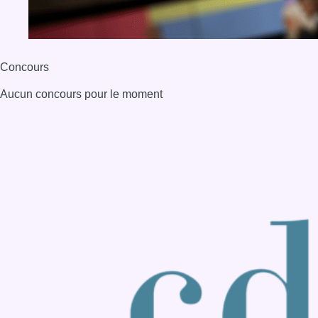
Back to top
Consulter page Instagram
Consulter page Facebook
Consulter Youtube
Consulter TikTok
Nous rejoindre sur Whatsapp
S'abonner à notre newsletter
Connaître BX1
Publicité