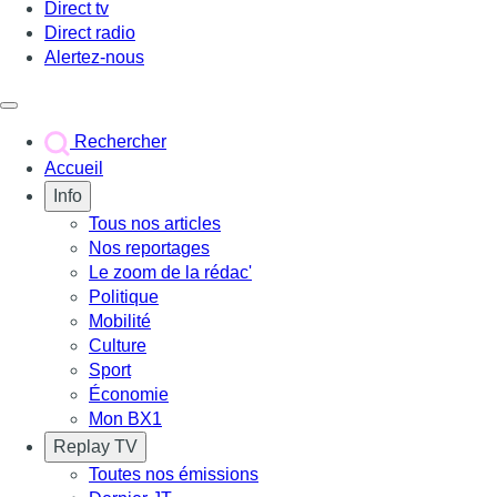
Direct tv
Direct radio
Alertez-nous
Déclencher le menu
Rechercher
Accueil
Info
Tous nos articles
Nos reportages
Le zoom de la rédac'
Politique
Mobilité
Culture
Sport
Économie
Mon BX1
Replay TV
Toutes nos émissions