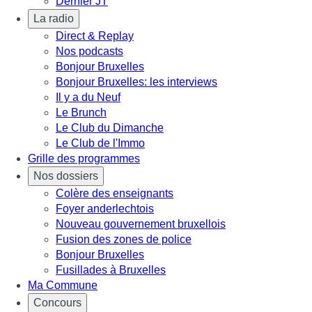
Dernier JT
La radio
Direct & Replay
Nos podcasts
Bonjour Bruxelles
Bonjour Bruxelles: les interviews
Il y a du Neuf
Le Brunch
Le Club du Dimanche
Le Club de l'Immo
Grille des programmes
Nos dossiers
Colère des enseignants
Foyer anderlechtois
Nouveau gouvernement bruxellois
Fusion des zones de police
Bonjour Bruxelles
Fusillades à Bruxelles
Ma Commune
Concours