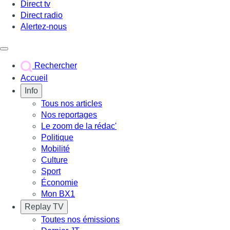
Direct tv
Direct radio
Alertez-nous
Déclencher le menu
Rechercher
Accueil
Info
Tous nos articles
Nos reportages
Le zoom de la rédac'
Politique
Mobilité
Culture
Sport
Économie
Mon BX1
Replay TV
Toutes nos émissions