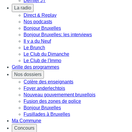
Dernier JT
La radio
Direct & Replay
Nos podcasts
Bonjour Bruxelles
Bonjour Bruxelles: les interviews
Il y a du Neuf
Le Brunch
Le Club du Dimanche
Le Club de l'Immo
Grille des programmes
Nos dossiers
Colère des enseignants
Foyer anderlechtois
Nouveau gouvernement bruxellois
Fusion des zones de police
Bonjour Bruxelles
Fusillades à Bruxelles
Ma Commune
Concours