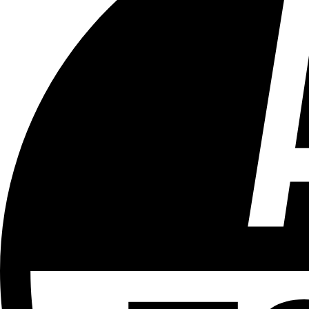
Tous les âges
Aucun contenu préjudiciable.
Plus d'explications sur ce classement
ÉMISSION
Bruxelles Bouge
Partager l'émission
Facebook
Twitter
WhatsApp
Share