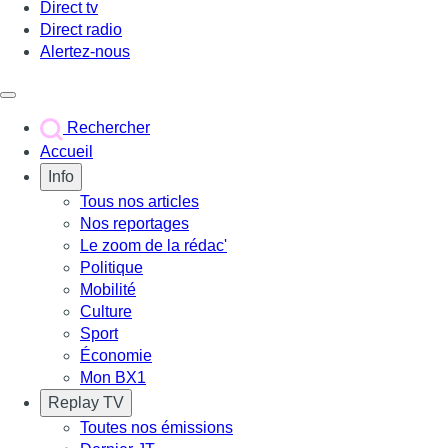
Direct tv
Direct radio
Alertez-nous
Déclencher le menu
Rechercher
Accueil
Info
Tous nos articles
Nos reportages
Le zoom de la rédac'
Politique
Mobilité
Culture
Sport
Économie
Mon BX1
Replay TV
Toutes nos émissions