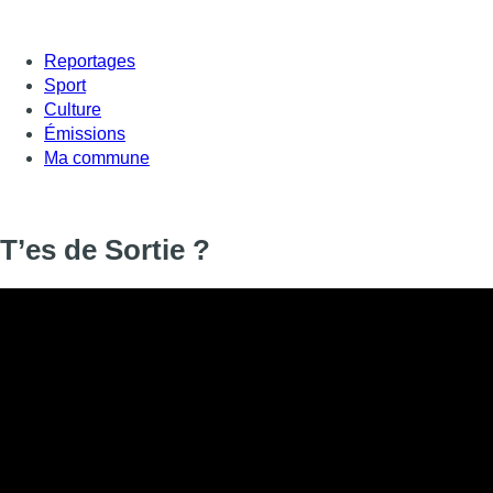
Reportages
Sport
Culture
Émissions
Ma commune
T’es de Sortie ?
T’es de Sortie ?
Informations
DIFFUSION
22 octobre 2019 de 17:52 à 17:56