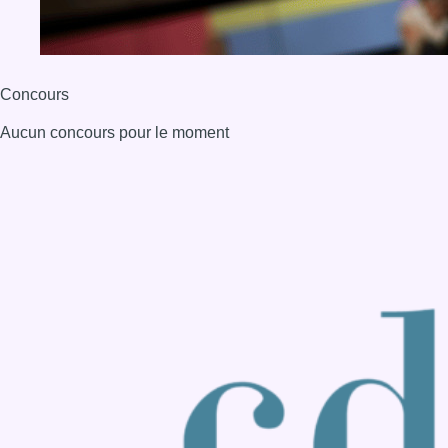
Back to top
Consulter page Instagram
Consulter page Facebook
Consulter Youtube
Consulter TikTok
Nous rejoindre sur Whatsapp
S'abonner à notre newsletter
Connaître BX1
Publicité