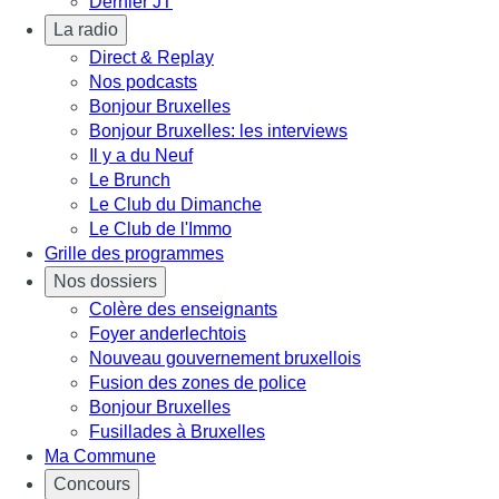
Dernier JT
La radio
Direct & Replay
Nos podcasts
Bonjour Bruxelles
Bonjour Bruxelles: les interviews
Il y a du Neuf
Le Brunch
Le Club du Dimanche
Le Club de l'Immo
Grille des programmes
Nos dossiers
Colère des enseignants
Foyer anderlechtois
Nouveau gouvernement bruxellois
Fusion des zones de police
Bonjour Bruxelles
Fusillades à Bruxelles
Ma Commune
Concours